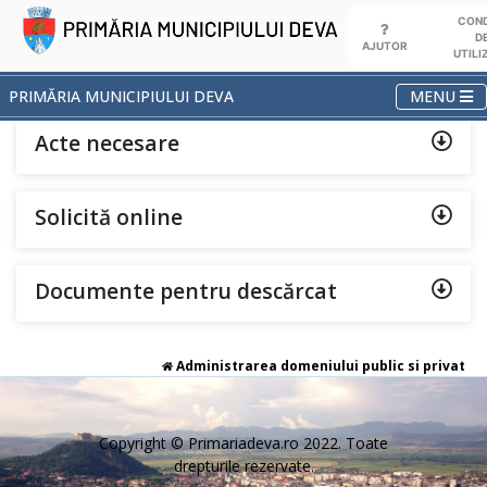
COND
D
AJUTOR
UTILI
TOGGLE N
MENU
PRIMĂRIA MUNICIPIULUI DEVA
Acte necesare
Solicită online
Documente pentru descărcat
Administrarea domeniului public si privat
Copyright © Primariadeva.ro 2022. Toate
drepturile rezervate.